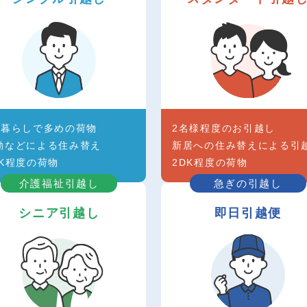
人暮らしで多めの荷物
2名様程度のお引越し
勤などによる住み替え
新居への住み替えによる引
DK程度の荷物
2DK程度の荷物
介護福祉引越し
急ぎの引越し
シニア引越し
即日引越便