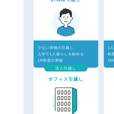
少ない荷物の引越し
1
入学で1人暮らしを始める
転
1R程度の荷物
1
法人引越し
オフィス引越し