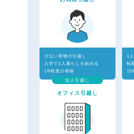
少ない荷物の引越し
1
入学で1人暮らしを始める
転
1R程度の荷物
1
法人引越し
オフィス引越し