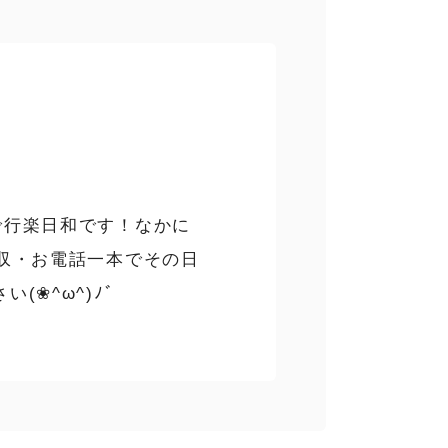
で行楽日和です！なかに
回収・お電話一本でその日
❀^ω^)ﾉﾞ