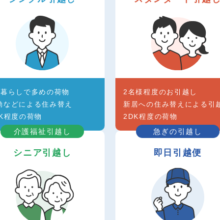
人暮らしで多めの荷物
2名様程度のお引越し
勤などによる住み替え
新居への住み替えによる引
DK程度の荷物
2DK程度の荷物
介護福祉引越し
急ぎの引越し
シニア引越し
即日引越便