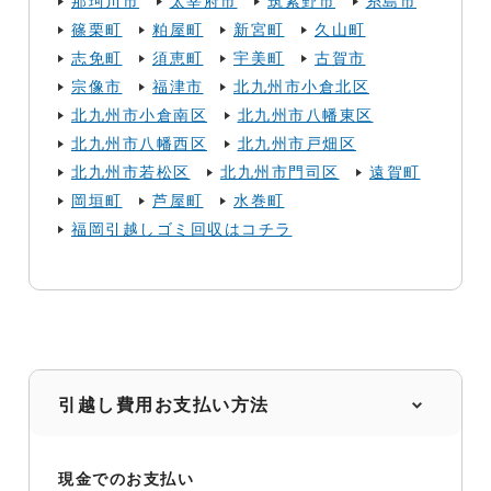
那珂川市
太宰府市
筑紫野市
糸島市
篠栗町
粕屋町
新宮町
久山町
志免町
須恵町
宇美町
古賀市
宗像市
福津市
北九州市小倉北区
北九州市小倉南区
北九州市八幡東区
北九州市八幡西区
北九州市戸畑区
北九州市若松区
北九州市門司区
遠賀町
岡垣町
芦屋町
水巻町
福岡引越しゴミ回収はコチラ
引越し費用お支払い方法
現金でのお支払い