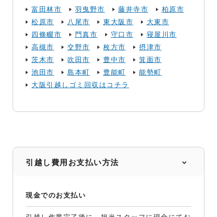
富田林市
羽曳野市
藤井寺市
柏原市
松原市
八尾市
東大阪市
大東市
四條畷市
門真市
守口市
寝屋川市
高槻市
交野市
枚方市
摂津市
茨木市
吹田市
豊中市
箕面市
池田市
島本町
豊能町
能勢町
大阪引越しゴミ回収はコチラ
引越し費用お支払い方法
現金でのお支払い