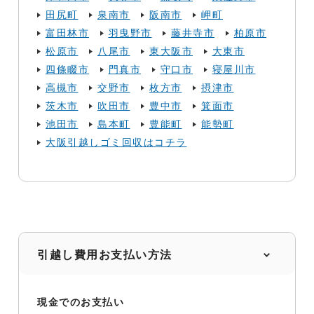
田尻町
泉南市
阪南市
岬町
富田林市
羽曳野市
藤井寺市
柏原市
松原市
八尾市
東大阪市
大東市
四條畷市
門真市
守口市
寝屋川市
高槻市
交野市
枚方市
摂津市
茨木市
吹田市
豊中市
箕面市
池田市
島本町
豊能町
能勢町
大阪引越しゴミ回収はコチラ
引越し費用お支払い方法
現金でのお支払い