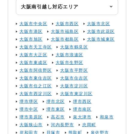
大阪南引越し対応エリア
大阪市中央区
大阪市西区
大阪市北区
大阪市港区
大阪市福島区
大阪市此花区
大阪市旭区
大阪市都島区
大阪市城東区
大阪市天王寺区
大阪市鶴見区
大阪市大正区
大阪市浪速区
大阪市東成区
大阪市生野区
大阪市阿倍野区
大阪市平野区
大阪市東住吉区
大阪市住吉区
大阪市住之江区
大阪市淀川区
大阪市西淀川区
大阪市東淀川区
堺市堺区
堺市北区
堺市西区
堺市中区
堺市東区
堺市南区
堺市美原区
高石市
泉大津市
和泉市
大阪狭山市
河内長野市
忠岡町
岸和田市
貝塚市
熊取町
泉佐野市