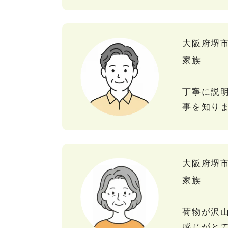
大阪府堺
家族
丁寧に説
事を知り
大阪府堺
家族
荷物が沢
感じがと